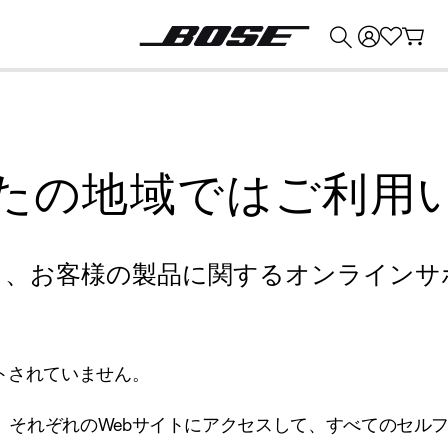
💰
Bose 製品を下取りに出すと最大 ¥30,000 のクレジットを獲得できます。
たの地域ではご利用
り、お客様の製品に関するオンラインサ
トされていません。
、それぞれのWebサイトにアクセスして、すべてのセル