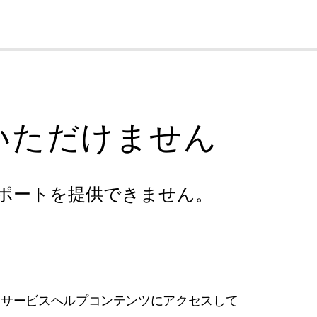
cl
いただけません
ポートを提供できません。
フサービスヘルプコンテンツにアクセスして