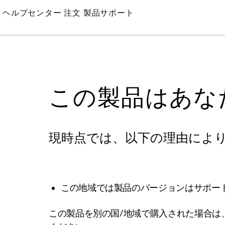
Skip
ヘルプセンター
注文
製品サポート
to
Main
この製品はあな
現時点では、以下の理由によ
この地域では製品のバージョンはサポー
この製品を別の国/地域で購入された場合は