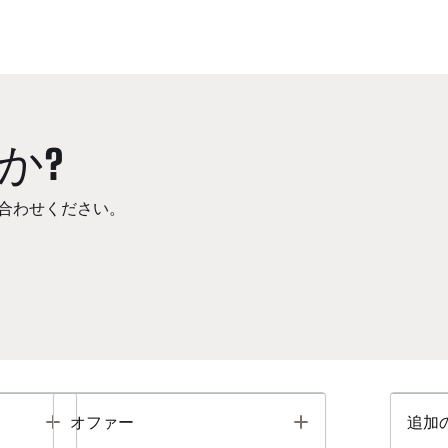
か?
合わせください。
Toggle
Toggle
オファー
追加