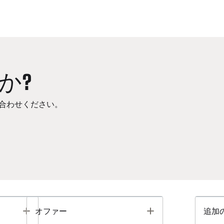
か?
合わせください。
Toggle
Toggle
オファー
追加