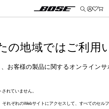
💰
Bose 製品を下取りに出すと最大 ¥30,000 のクレジットを獲得できます。
たの地域ではご利用
り、お客様の製品に関するオンラインサ
トされていません。
、それぞれのWebサイトにアクセスして、すべてのセル