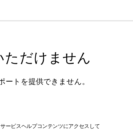
cl
いただけません
ポートを提供できません。
フサービスヘルプコンテンツにアクセスして