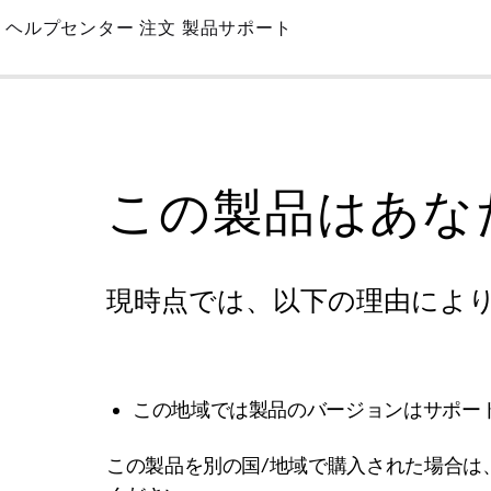
Skip
ヘルプセンター
注文
製品サポート
to
Main
この製品はあな
現時点では、以下の理由によ
この地域では製品のバージョンはサポー
この製品を別の国/地域で購入された場合は