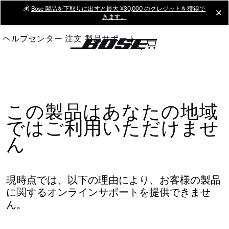
Skip
💰
Bose 製品を下取りに出すと最大 ¥30,000 のクレジットを獲得で
cl
きます。
to
Main
ヘルプセンター
注文
製品サポート
この製品はあなたの地域
ではご利用いただけませ
ん
現時点では、以下の理由により、お客様の製品
に関するオンラインサポートを提供できませ
ん。