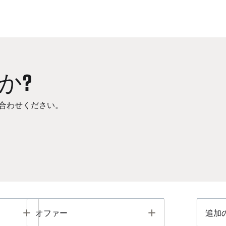
か?
合わせください。
Toggle
Toggle
オファー
追加