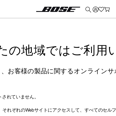
💰
Bose 製品を下取りに出すと最大 ¥30,000 のクレジットを獲得できます。
たの地域ではご利用
り、お客様の製品に関するオンラインサ
トされていません。
、それぞれのWebサイトにアクセスして、すべてのセル