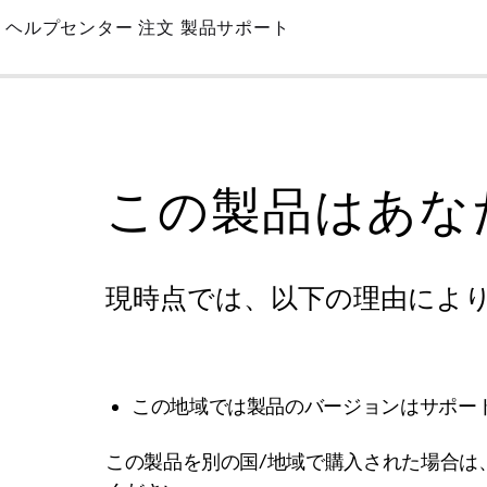
Skip
ヘルプセンター
注文
製品サポート
to
Main
この製品はあな
現時点では、以下の理由によ
この地域では製品のバージョンはサポー
この製品を別の国/地域で購入された場合は