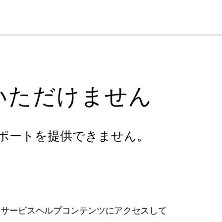
cl
いただけません
ポートを提供できません。
フサービスヘルプコンテンツにアクセスして