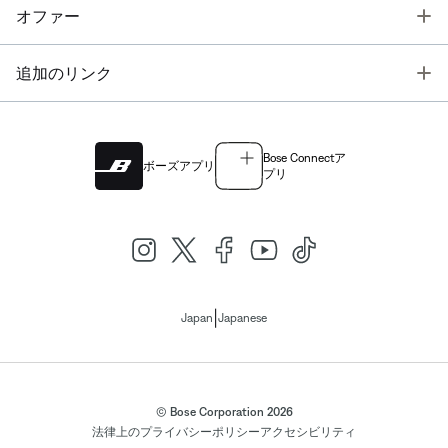
T
オファー
T
追加のリンク
Bose Connectア
ボーズアプリ
プリ
|
Japan
Japanese
© Bose Corporation 2026
法律上の
プライバシーポリシー
アクセシビリティ