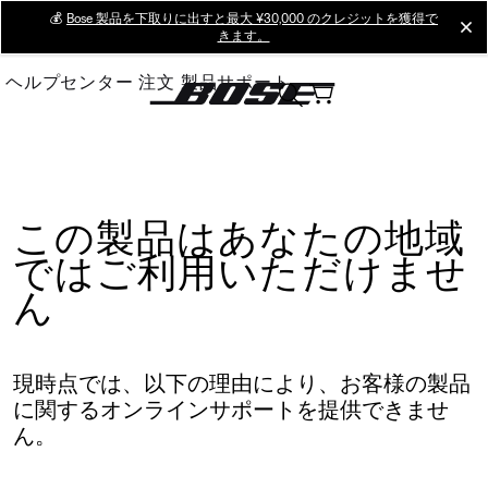
Skip
💰
Bose 製品を下取りに出すと最大 ¥30,000 のクレジットを獲得で
cl
きます。
to
Main
ヘルプセンター
注文
製品サポート
この製品はあなたの地域
ではご利用いただけませ
ん
現時点では、以下の理由により、お客様の製品
に関するオンラインサポートを提供できませ
ん。