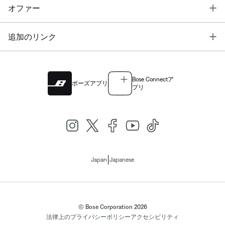
T
オファー
T
追加のリンク
Bose Connectア
ボーズアプリ
プリ
|
Japan
Japanese
© Bose Corporation 2026
法律上の
プライバシーポリシー
アクセシビリティ