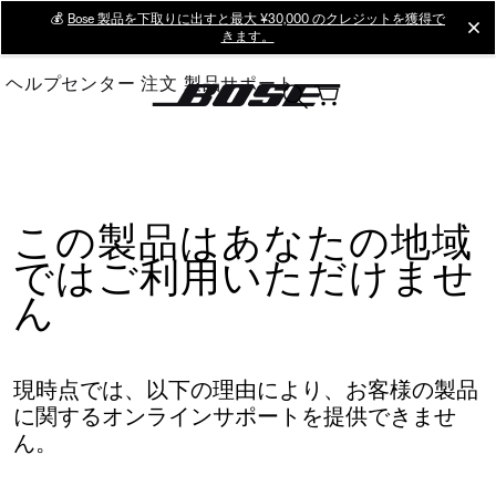
Skip
💰
Bose 製品を下取りに出すと最大 ¥30,000 のクレジットを獲得で
cl
きます。
to
Main
ヘルプセンター
注文
製品サポート
この製品はあなたの地域
ではご利用いただけませ
ん
現時点では、以下の理由により、お客様の製品
に関するオンラインサポートを提供できませ
ん。