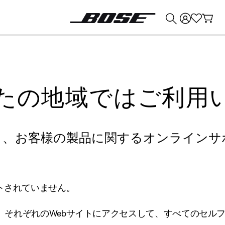
💰
Bose 製品を下取りに出すと最大 ¥30,000 のクレジットを獲得できます。
たの地域ではご利用
り、お客様の製品に関するオンラインサ
トされていません。
、それぞれのWebサイトにアクセスして、すべてのセル