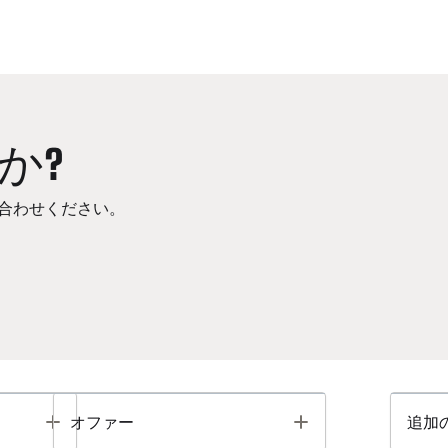
か?
合わせください。
Toggle
Toggle
オファー
追加