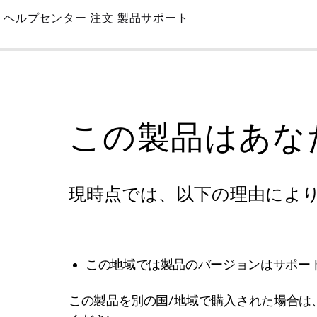
Skip
ヘルプセンター
注文
製品サポート
to
Main
この製品はあな
現時点では、以下の理由によ
この地域では製品のバージョンはサポー
この製品を別の国/地域で購入された場合は