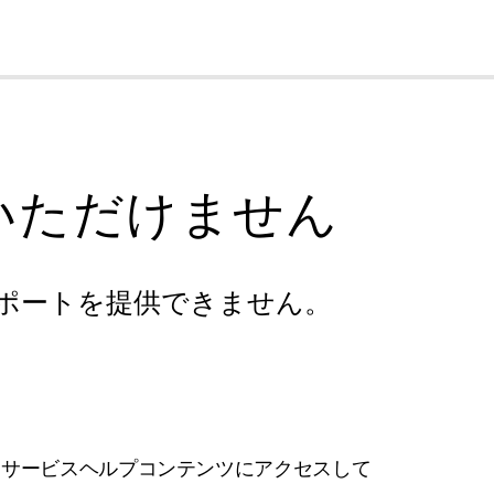
cl
いただけません
ポートを提供できません。
フサービスヘルプコンテンツにアクセスして