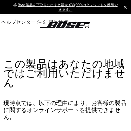
Skip
💰
Bose 製品を下取りに出すと最大 ¥30,000 のクレジットを獲得で
cl
きます。
to
Main
ヘルプセンター
注文
製品サポート
この製品はあなたの地域
ではご利用いただけませ
ん
現時点では、以下の理由により、お客様の製品
に関するオンラインサポートを提供できませ
ん。