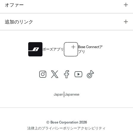
T
オファー
T
追加のリンク
Bose Connectア
ボーズアプリ
プリ
|
Japan
Japanese
© Bose Corporation 2026
法律上の
プライバシーポリシー
アクセシビリティ