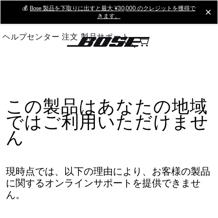
Skip
💰
Bose 製品を下取りに出すと最大 ¥30,000 のクレジットを獲得で
cl
きます。
to
Main
ヘルプセンター
注文
製品サポート
この製品はあなたの地域
ではご利用いただけませ
ん
現時点では、以下の理由により、お客様の製品
に関するオンラインサポートを提供できませ
ん。