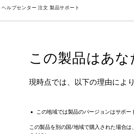
Skip
ヘルプセンター
注文
製品サポート
to
Main
この製品はあな
現時点では、以下の理由によ
この地域では製品のバージョンはサポー
この製品を別の国/地域で購入された場合は