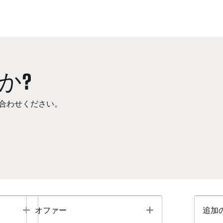
か?
合わせください。
Toggle
Toggle
オファー
追加