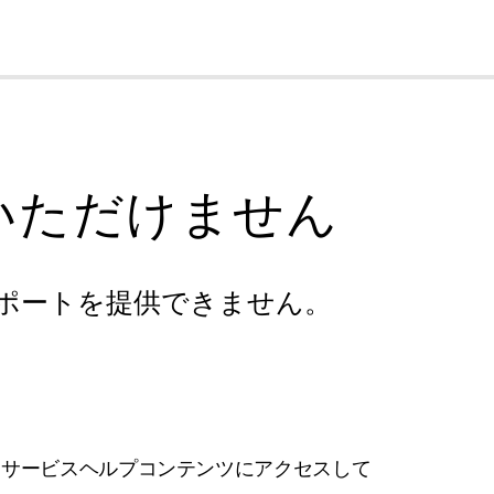
cl
いただけません
ポートを提供できません。
フサービスヘルプコンテンツにアクセスして