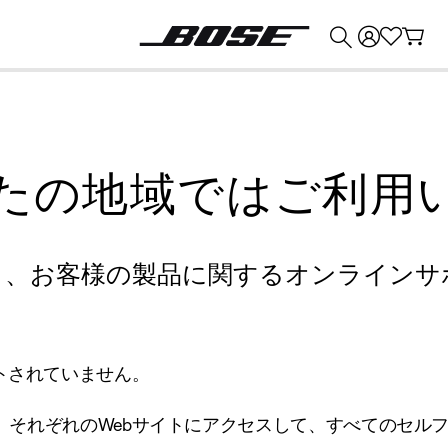
💰
Bose 製品を下取りに出すと最大 ¥30,000 のクレジットを獲得できます。
たの地域ではご利用
り、お客様の製品に関するオンラインサ
トされていません。
、それぞれのWebサイトにアクセスして、すべてのセル