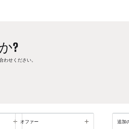
か?
合わせください。
Toggle
Toggle
オファー
追加