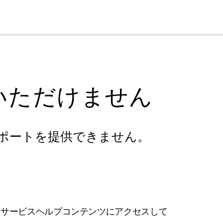
cl
いただけません
ポートを提供できません。
フサービスヘルプコンテンツにアクセスして