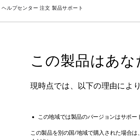
Skip
ヘルプセンター
注文
製品サポート
to
Main
この製品はあな
現時点では、以下の理由によ
この地域では製品のバージョンはサポー
この製品を別の国/地域で購入された場合は