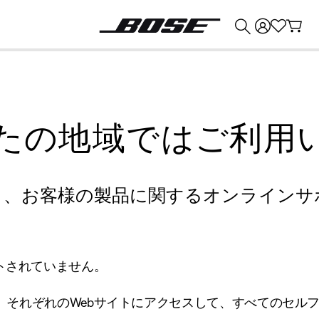
💰
Bose 製品を下取りに出すと最大 ¥30,000 のクレジットを獲得できます。
たの地域ではご利用
り、お客様の製品に関するオンラインサ
トされていません。
、それぞれのWebサイトにアクセスして、すべてのセル