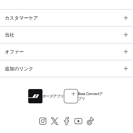
T
カスタマーケア
T
当社
T
オファー
T
追加のリンク
Bose Connectア
ボーズアプリ
プリ