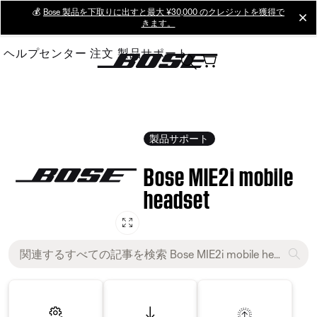
Skip
💰
Bose 製品を下取りに出すと最大 ¥30,000 のクレジットを獲得で
cl
きます。
to
Main
ヘルプセンター
注文
製品サポート
製品サポート
Bose MIE2i mobile
headset