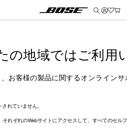
💰
Bose 製品を下取りに出すと最大 ¥30,000 のクレジットを獲得できます。
たの地域ではご利用
り、お客様の製品に関するオンラインサ
トされていません。
、それぞれのWebサイトにアクセスして、すべてのセル