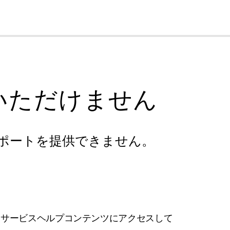
cl
いただけません
ポートを提供できません。
フサービスヘルプコンテンツにアクセスして