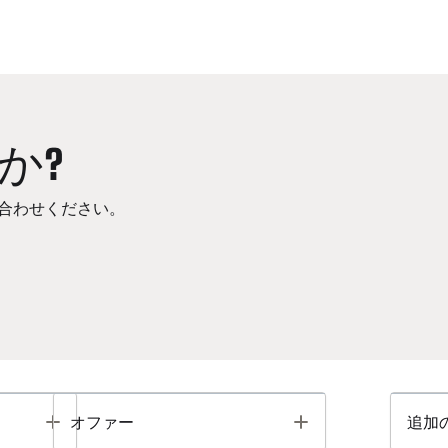
か?
合わせください。
Toggle
Toggle
オファー
追加