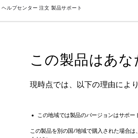
Skip
ヘルプセンター
注文
製品サポート
to
Main
この製品はあな
現時点では、以下の理由によ
この地域では製品のバージョンはサポー
この製品を別の国/地域で購入された場合は