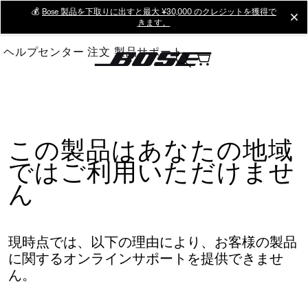
Skip
💰
Bose 製品を下取りに出すと最大 ¥30,000 のクレジットを獲得で
cl
きます。
to
Main
ヘルプセンター
注文
製品サポート
この製品はあなたの地域
ではご利用いただけませ
ん
現時点では、以下の理由により、お客様の製品
に関するオンラインサポートを提供できませ
ん。