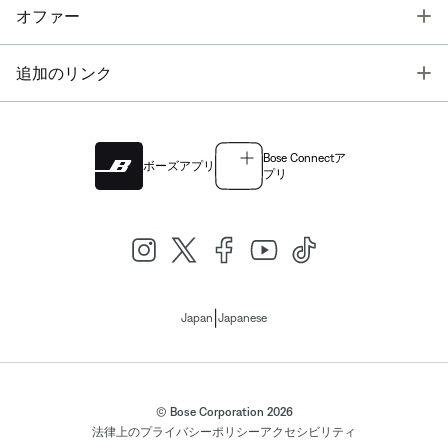
T
オファー
T
追加のリンク
Bose Connectア
ボーズアプリ
プリ
|
Japan
Japanese
© Bose Corporation 2026
法律上の
プライバシーポリシー
アクセシビリティ