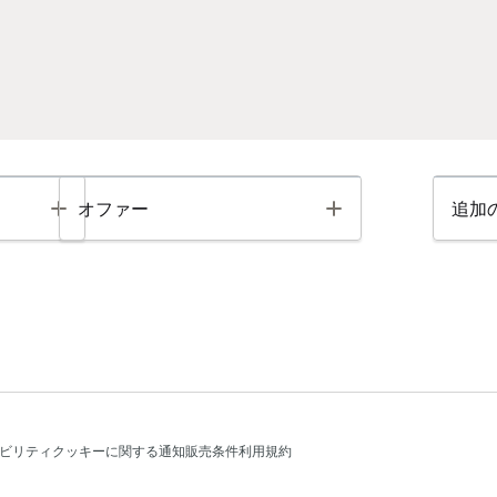
Toggle
Toggle
オファー
追加
ビリティ
クッキーに関する通知
販売条件
利用規約