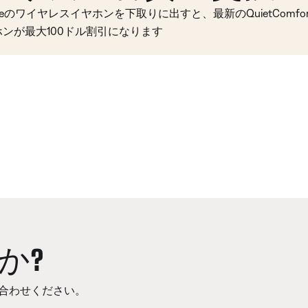
seのワイヤレスイヤホンを下取りに出すと、最新のQuietComfort 
ホンが最大100ドル割引になります
か?
合わせください。