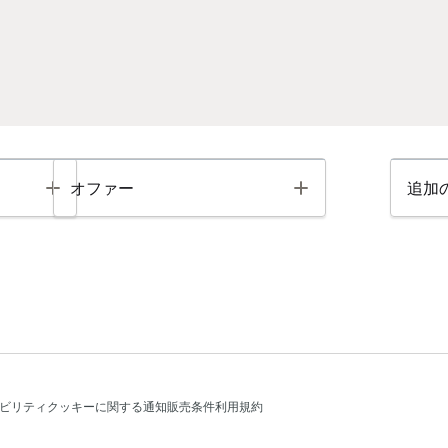
Toggle
Toggle
オファー
追加
ビリティ
クッキーに関する通知
販売条件
利用規約