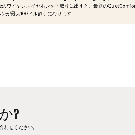
seのワイヤレスイヤホンを下取りに出すと、最新のQuietComfort 
ホンが最大100ドル割引になります
か?
合わせください。