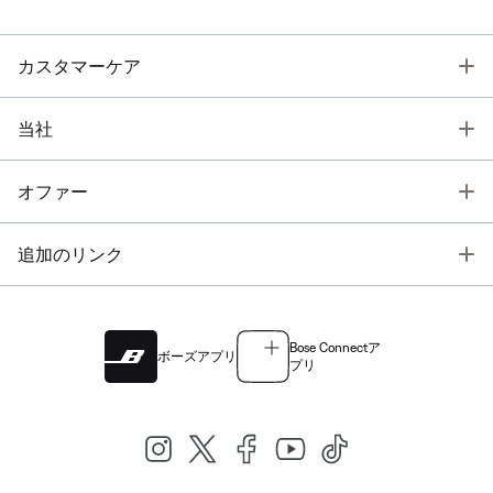
T
カスタマーケア
T
当社
T
オファー
T
追加のリンク
Bose Connectア
ボーズアプリ
プリ