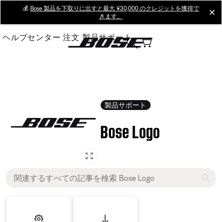
Skip
💰
Bose 製品を下取りに出すと最大 ¥30,000 のクレジットを獲得で
cl
きます。
to
Main
ヘルプセンター
注文
製品サポート
製品サポート
Bose Logo