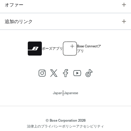
T
オファー
T
追加のリンク
Bose Connectア
ボーズアプリ
プリ
|
Japan
Japanese
© Bose Corporation 2026
法律上の
プライバシーポリシー
アクセシビリティ