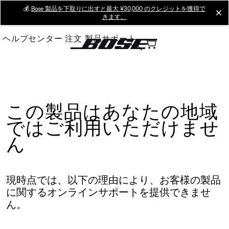
Skip
💰
Bose 製品を下取りに出すと最大 ¥30,000 のクレジットを獲得で
cl
きます。
to
Main
ヘルプセンター
注文
製品サポート
この製品はあなたの地域
ではご利用いただけませ
ん
現時点では、以下の理由により、お客様の製品
に関するオンラインサポートを提供できませ
ん。