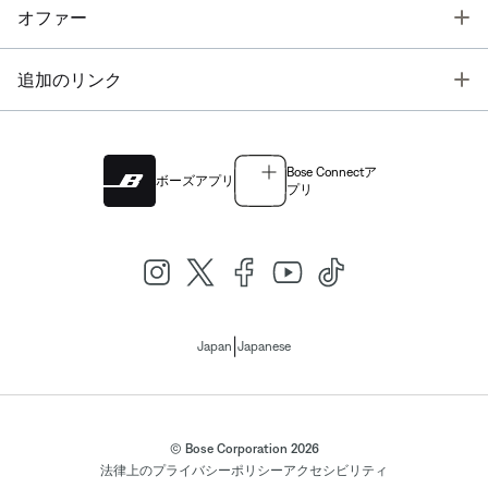
T
オファー
T
追加のリンク
Bose Connectア
ボーズアプリ
プリ
|
Japan
Japanese
© Bose Corporation 2026
法律上の
プライバシーポリシー
アクセシビリティ