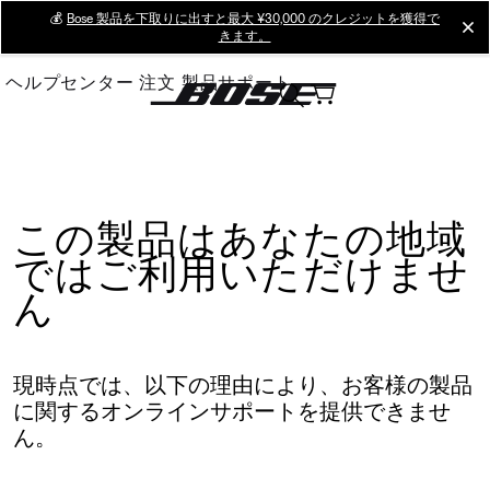
Skip
💰
Bose 製品を下取りに出すと最大 ¥30,000 のクレジットを獲得で
cl
きます。
to
Main
ヘルプセンター
注文
製品サポート
この製品はあなたの地域
ではご利用いただけませ
ん
現時点では、以下の理由により、お客様の製品
に関するオンラインサポートを提供できませ
ん。