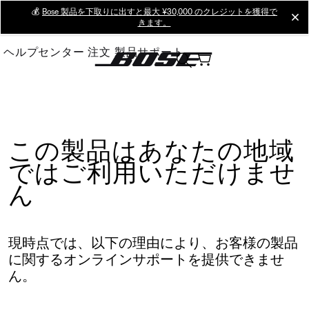
Skip
💰
Bose 製品を下取りに出すと最大 ¥30,000 のクレジットを獲得で
cl
きます。
to
Main
ヘルプセンター
注文
製品サポート
この製品はあなたの地域
ではご利用いただけませ
ん
現時点では、以下の理由により、お客様の製品
に関するオンラインサポートを提供できませ
ん。