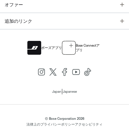
T
オファー
T
追加のリンク
Bose Connectア
ボーズアプリ
プリ
|
Japan
Japanese
© Bose Corporation 2026
法律上の
プライバシーポリシー
アクセシビリティ