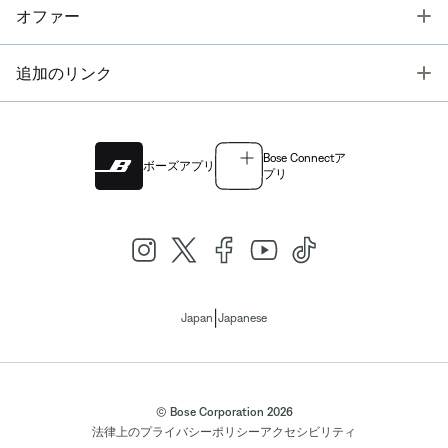
T
オファー
T
追加のリンク
Bose Connectア
ボーズアプリ
プリ
|
Japan
Japanese
© Bose Corporation 2026
法律上の
プライバシーポリシー
アクセシビリティ