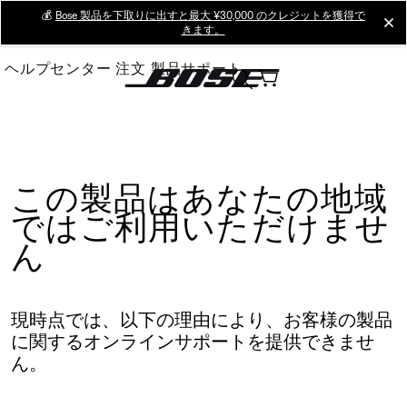
Skip
💰
Bose 製品を下取りに出すと最大 ¥30,000 のクレジットを獲得で
cl
きます。
to
Main
ヘルプセンター
注文
製品サポート
この製品はあなたの地域
ではご利用いただけませ
ん
現時点では、以下の理由により、お客様の製品
に関するオンラインサポートを提供できませ
ん。