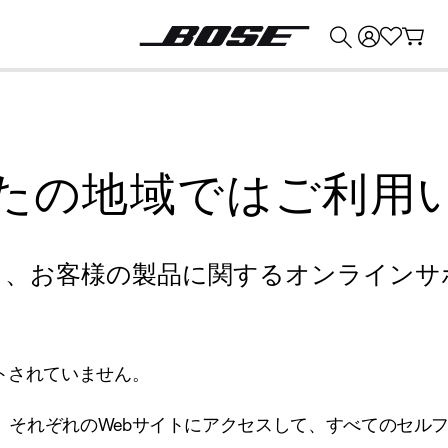
💰
Bose 製品を下取りに出すと最大 ¥30,000 のクレジットを獲得できます。
たの地域ではご利用
り、お客様の製品に関するオンラインサ
トされていません。
、それぞれのWebサイトにアクセスして、すべてのセル