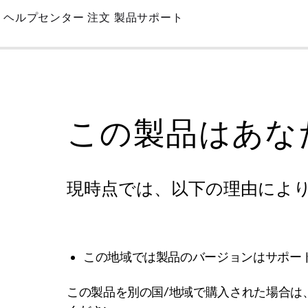
Skip
ヘルプセンター
注文
製品サポート
to
Main
この製品はあな
現時点では、以下の理由によ
この地域では製品のバージョンはサポー
この製品を別の国/地域で購入された場合は