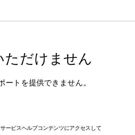
cl
いただけません
ポートを提供できません。
フサービスヘルプコンテンツにアクセスして