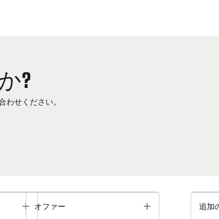
か?
合わせください。
Toggle
Toggle
オファー
追加