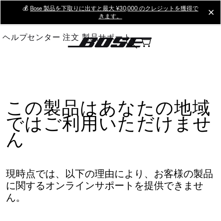
Skip
💰
Bose 製品を下取りに出すと最大 ¥30,000 のクレジットを獲得で
cl
きます。
to
Main
ヘルプセンター
注文
製品サポート
この製品はあなたの地域
ではご利用いただけませ
ん
現時点では、以下の理由により、お客様の製品
に関するオンラインサポートを提供できませ
ん。