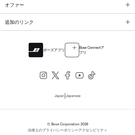
T
オファー
T
追加のリンク
Bose Connectア
ボーズアプリ
プリ
|
Japan
Japanese
© Bose Corporation 2026
法律上の
プライバシーポリシー
アクセシビリティ