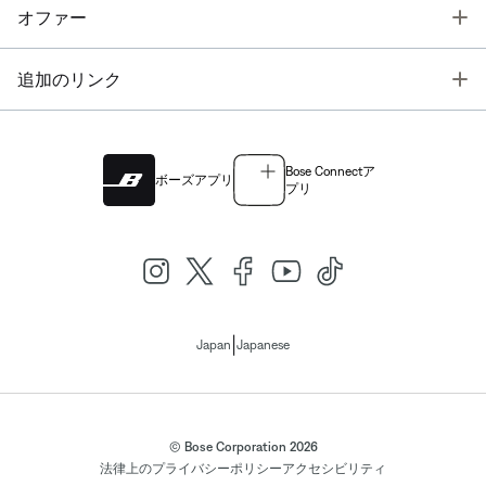
T
オファー
T
追加のリンク
Bose Connectア
ボーズアプリ
プリ
|
Japan
Japanese
© Bose Corporation 2026
法律上の
プライバシーポリシー
アクセシビリティ