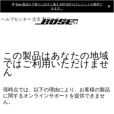
Skip
💰
Bose 製品を下取りに出すと最大 ¥30,000 のクレジットを獲得で
cl
きます。
to
Main
ヘルプセンター
注文
製品サポート
この製品はあなたの地域
ではご利用いただけませ
ん
現時点では、以下の理由により、お客様の製品
に関するオンラインサポートを提供できませ
ん。