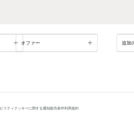
Toggle
Toggle
オファー
追加
ビリティ
クッキーに関する通知
販売条件
利用規約