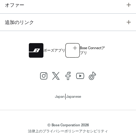
T
オファー
T
追加のリンク
Bose Connectア
ボーズアプリ
プリ
|
Japan
Japanese
© Bose Corporation 2026
法律上の
プライバシーポリシー
アクセシビリティ