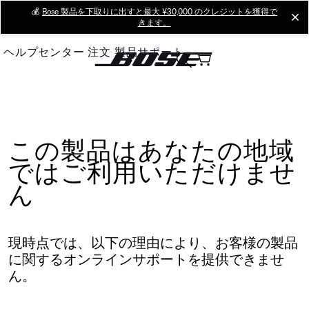
Skip
💰
Bose 製品を下取りに出すと最大 ¥30,000 のクレジットを獲得で
cl
きます。
to
Main
ヘルプセンター
注文
製品サポート
この製品はあなたの地域
ではご利用いただけませ
ん
現時点では、以下の理由により、お客様の製品
に関するオンラインサポートを提供できませ
ん。