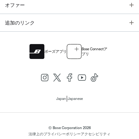
T
オファー
T
追加のリンク
Bose Connectア
ボーズアプリ
プリ
|
Japan
Japanese
© Bose Corporation 2026
法律上の
プライバシーポリシー
アクセシビリティ