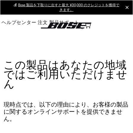
Skip
💰
Bose 製品を下取りに出すと最大 ¥30,000 のクレジットを獲得で
cl
きます。
to
Main
ヘルプセンター
注文
製品サポート
この製品はあなたの地域
ではご利用いただけませ
ん
現時点では、以下の理由により、お客様の製品
に関するオンラインサポートを提供できませ
ん。