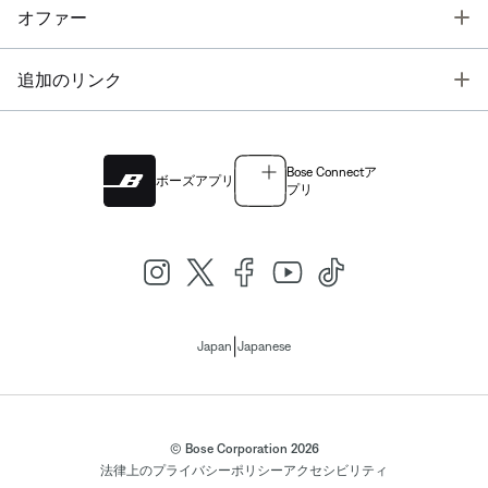
T
オファー
T
追加のリンク
Bose Connectア
ボーズアプリ
プリ
|
Japan
Japanese
© Bose Corporation 2026
法律上の
プライバシーポリシー
アクセシビリティ