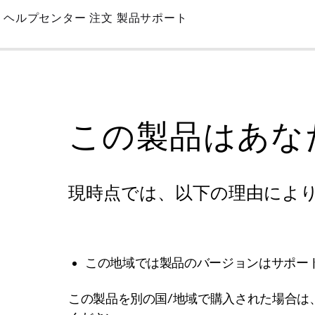
Skip
ヘルプセンター
注文
製品サポート
to
Main
この製品はあな
現時点では、以下の理由によ
この地域では製品のバージョンはサポー
この製品を別の国/地域で購入された場合は