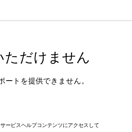
cl
いただけません
ポートを提供できません。
フサービスヘルプコンテンツにアクセスして