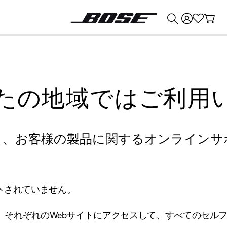
💰
Bose 製品を下取りに出すと最大 ¥30,000 のクレジットを獲得できます。
たの地域ではご利用
り、お客様の製品に関するオンラインサ
トされていません。
、それぞれのWebサイトにアクセスして、すべてのセル