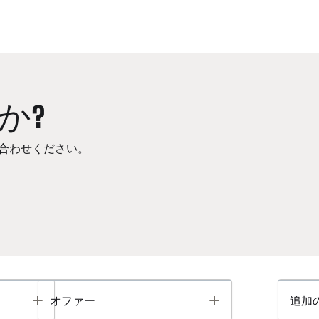
か?
合わせください。
Toggle
Toggle
オファー
追加