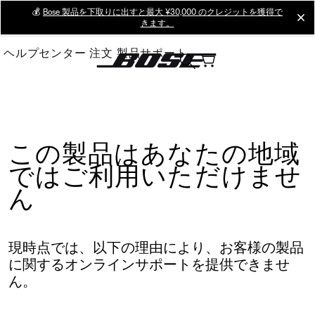
Skip
💰
Bose 製品を下取りに出すと最大 ¥30,000 のクレジットを獲得で
cl
きます。
to
Main
ヘルプセンター
注文
製品サポート
この製品はあなたの地域
ではご利用いただけませ
ん
現時点では、以下の理由により、お客様の製品
に関するオンラインサポートを提供できませ
ん。