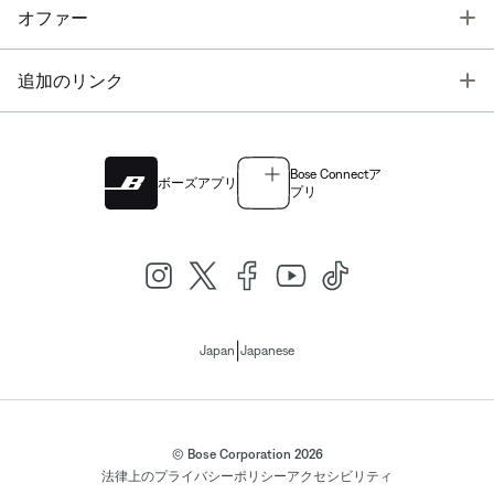
T
オファー
T
追加のリンク
Bose Connectア
ボーズアプリ
プリ
|
Japan
Japanese
© Bose Corporation 2026
法律上の
プライバシーポリシー
アクセシビリティ