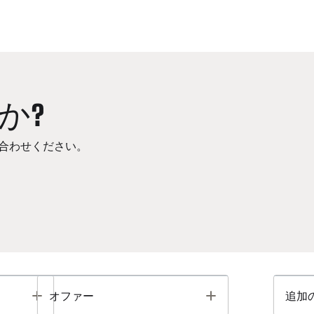
か?
合わせください。
Toggle
Toggle
オファー
追加