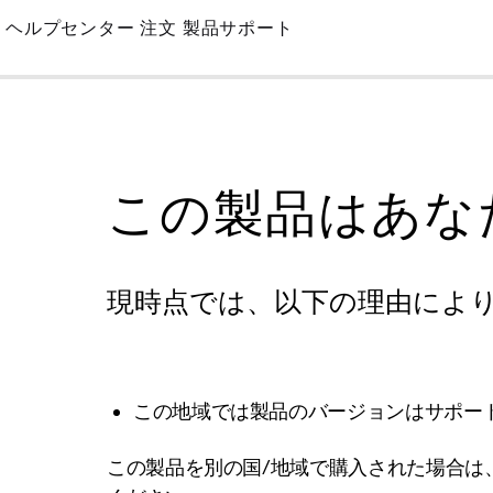
Skip
ヘルプセンター
注文
製品サポート
to
Main
この製品はあな
現時点では、以下の理由によ
この地域では製品のバージョンはサポー
この製品を別の国/地域で購入された場合は