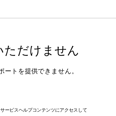
cl
いただけません
ポートを提供できません。
フサービスヘルプコンテンツにアクセスして