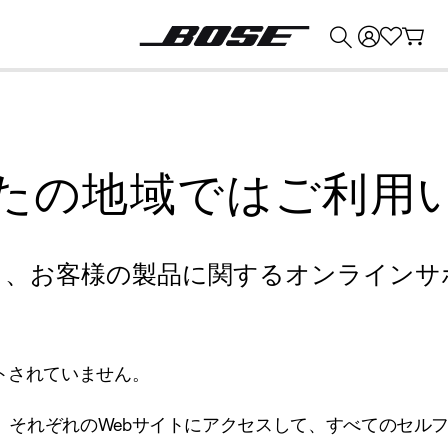
💰
Bose 製品を下取りに出すと最大 ¥30,000 のクレジットを獲得できます。
たの地域ではご利用
り、お客様の製品に関するオンラインサ
トされていません。
、それぞれのWebサイトにアクセスして、すべてのセル