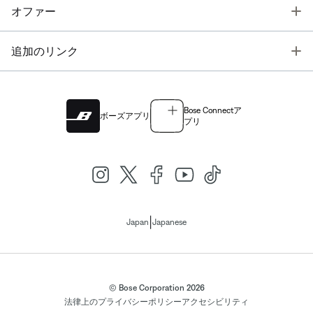
T
オファー
T
追加のリンク
Bose Connectア
ボーズアプリ
プリ
|
Japan
Japanese
© Bose Corporation 2026
法律上の
プライバシーポリシー
アクセシビリティ