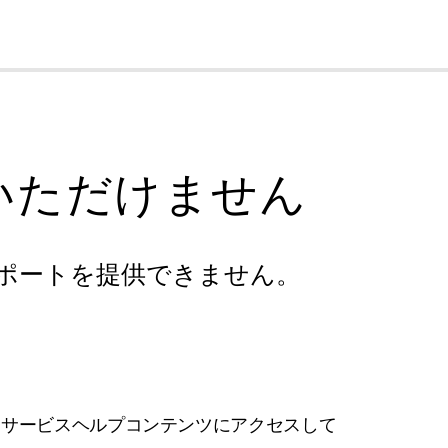
cl
いただけません
ポートを提供できません。
フサービスヘルプコンテンツにアクセスして