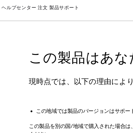
Skip
ヘルプセンター
注文
製品サポート
to
Main
この製品はあな
現時点では、以下の理由によ
この地域では製品のバージョンはサポー
この製品を別の国/地域で購入された場合は