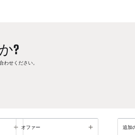
か?
合わせください。
Toggle
Toggle
オファー
追加