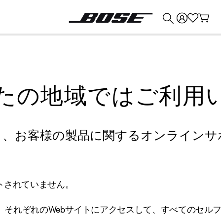
💰
Bose 製品を下取りに出すと最大 ¥30,000 のクレジットを獲得できます。
たの地域ではご利用
り、お客様の製品に関するオンラインサ
トされていません。
、それぞれのWebサイトにアクセスして、すべてのセル