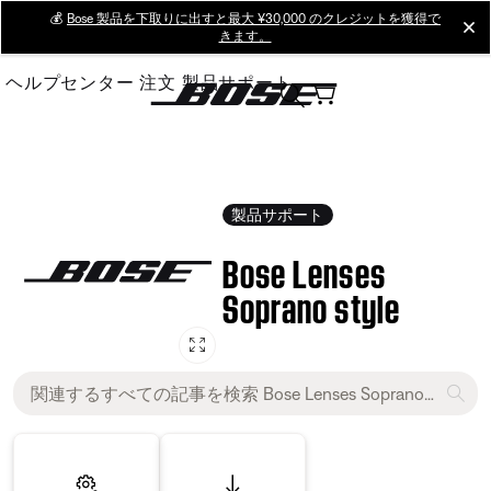
Skip
💰
Bose 製品を下取りに出すと最大 ¥30,000 のクレジットを獲得で
cl
きます。
to
Main
ヘルプセンター
注文
製品サポート
製品サポート
Bose Lenses
Soprano style