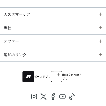
T
カスタマーケア
T
当社
T
オファー
T
追加のリンク
Bose Connectア
ボーズアプリ
プリ