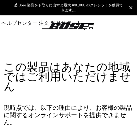
Skip
💰
Bose 製品を下取りに出すと最大 ¥30,000 のクレジットを獲得で
cl
きます。
to
Main
ヘルプセンター
注文
製品サポート
この製品はあなたの地域
ではご利用いただけませ
ん
現時点では、以下の理由により、お客様の製品
に関するオンラインサポートを提供できませ
ん。