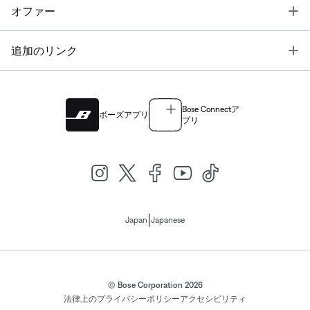
T
オファー
T
追加のリンク
Bose Connectア
ボーズアプリ
プリ
|
Japan
Japanese
© Bose Corporation 2026
法律上の
プライバシーポリシー
アクセシビリティ