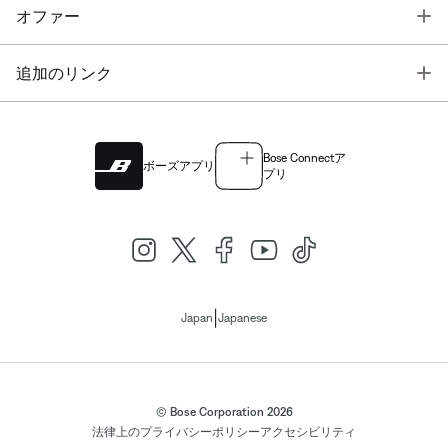
T
オファー
T
追加のリンク
Bose Connectア
ボーズアプリ
プリ
|
Japan
Japanese
© Bose Corporation 2026
法律上の
プライバシーポリシー
アクセシビリティ