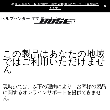
Skip
💰
Bose 製品を下取りに出すと最大 ¥30,000 のクレジットを獲得で
cl
きます。
to
Main
ヘルプセンター
注文
製品サポート
この製品はあなたの地域
ではご利用いただけませ
ん
現時点では、以下の理由により、お客様の製品
に関するオンラインサポートを提供できませ
ん。