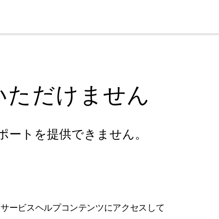
cl
いただけません
ポートを提供できません。
フサービスヘルプコンテンツにアクセスして