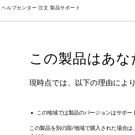
Skip
ヘルプセンター
注文
製品サポート
to
Main
この製品はあな
現時点では、以下の理由によ
この地域では製品のバージョンはサポー
この製品を別の国/地域で購入された場合は