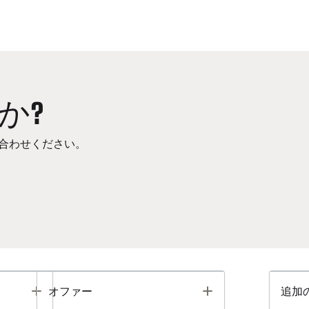
か?
合わせください。
Toggle
Toggle
オファー
追加