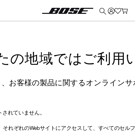
💰
Bose 製品を下取りに出すと最大 ¥30,000 のクレジットを獲得できます。
たの地域ではご利用
り、お客様の製品に関するオンラインサ
トされていません。
、それぞれのWebサイトにアクセスして、すべてのセル