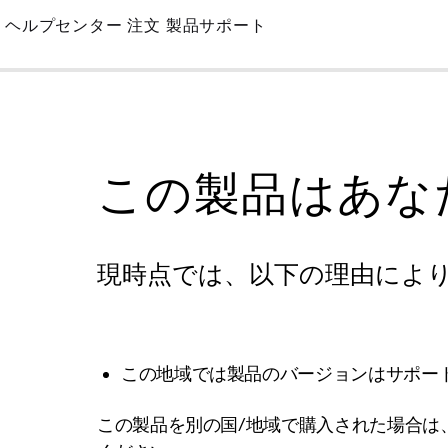
Skip
ヘルプセンター
注文
製品サポート
to
Main
この製品はあな
現時点では、以下の理由によ
この地域では製品のバージョンはサポー
この製品を別の国/地域で購入された場合は