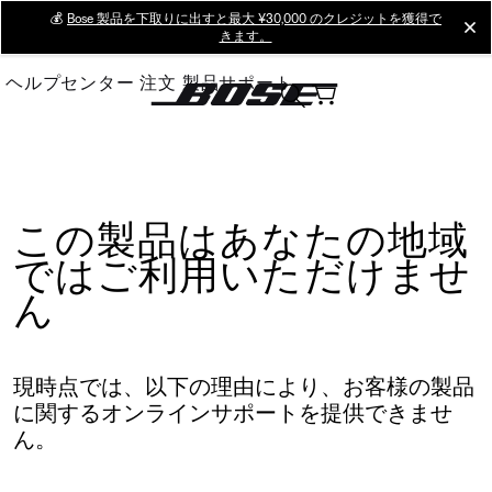
Skip
💰
Bose 製品を下取りに出すと最大 ¥30,000 のクレジットを獲得で
cl
きます。
to
Main
ヘルプセンター
注文
製品サポート
この製品はあなたの地域
ではご利用いただけませ
ん
現時点では、以下の理由により、お客様の製品
に関するオンラインサポートを提供できませ
ん。