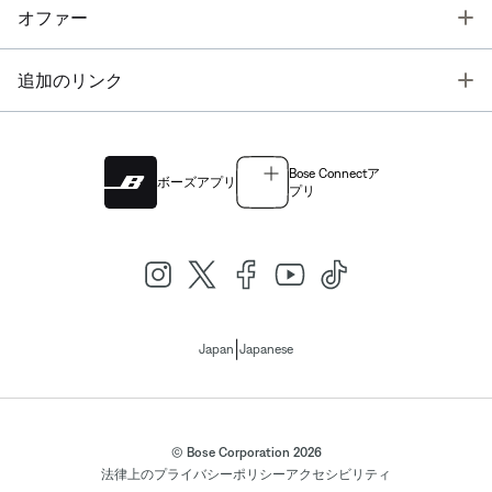
T
オファー
T
追加のリンク
Bose Connectア
ボーズアプリ
プリ
|
Japan
Japanese
© Bose Corporation 2026
法律上の
プライバシーポリシー
アクセシビリティ