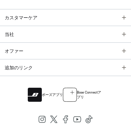
T
カスタマーケア
T
当社
T
オファー
T
追加のリンク
Bose Connectア
ボーズアプリ
プリ