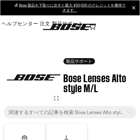
Skip
💰
Bose 製品を下取りに出すと最大 ¥30,000 のクレジットを獲得で
cl
きます。
to
Main
ヘルプセンター
注文
製品サポート
製品サポート
Bose Lenses Alto
style M/L