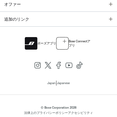
T
オファー
T
追加のリンク
Bose Connectア
ボーズアプリ
プリ
|
Japan
Japanese
© Bose Corporation 2026
法律上の
プライバシーポリシー
アクセシビリティ