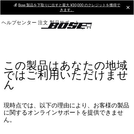
Skip
💰
Bose 製品を下取りに出すと最大 ¥30,000 のクレジットを獲得で
cl
きます。
to
Main
ヘルプセンター
注文
製品サポート
この製品はあなたの地域
ではご利用いただけませ
ん
現時点では、以下の理由により、お客様の製品
に関するオンラインサポートを提供できませ
ん。