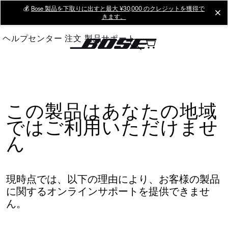
Skip
💰
Bose 製品を下取りに出すと最大 ¥30,000 のクレジットを獲得で
cl
きます。
to
Main
ヘルプセンター
注文
製品サポート
この製品はあなたの地域
ではご利用いただけませ
ん
現時点では、以下の理由により、お客様の製品
に関するオンラインサポートを提供できませ
ん。