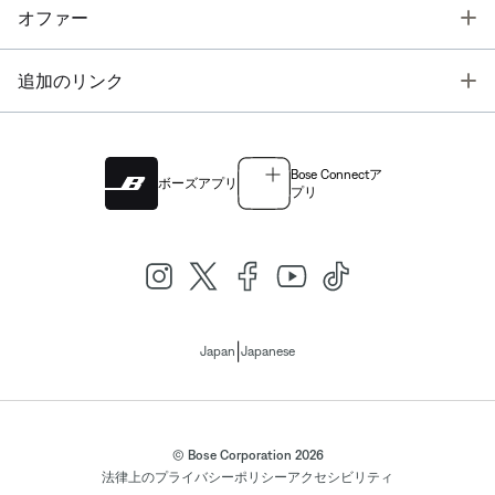
T
オファー
T
追加のリンク
Bose Connectア
ボーズアプリ
プリ
|
Japan
Japanese
© Bose Corporation 2026
法律上の
プライバシーポリシー
アクセシビリティ