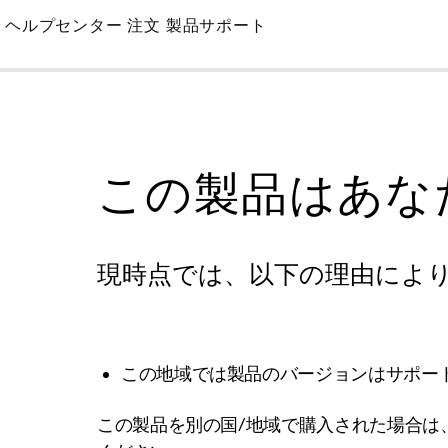
Skip
ヘルプセンター
注文
製品サポート
to
Main
この製品はあな
現時点では、以下の理由によ
この地域では製品のバージョンはサポー
この製品を別の国/地域で購入された場合は