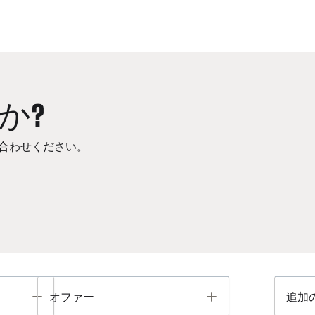
か?
合わせください。
Toggle
Toggle
オファー
追加