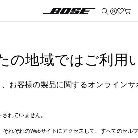
💰
Bose 製品を下取りに出すと最大 ¥30,000 のクレジットを獲得できます。
たの地域ではご利用
り、お客様の製品に関するオンラインサ
トされていません。
、それぞれのWebサイトにアクセスして、すべてのセル