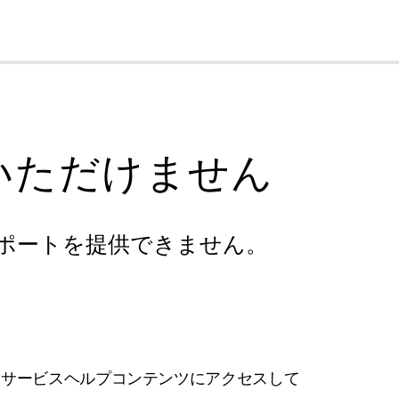
cl
いただけません
ポートを提供できません。
フサービスヘルプコンテンツにアクセスして