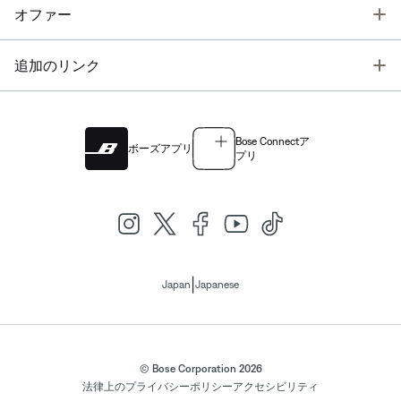
T
オファー
T
追加のリンク
Bose Connectア
ボーズアプリ
プリ
|
Japan
Japanese
© Bose Corporation 2026
法律上の
プライバシーポリシー
アクセシビリティ