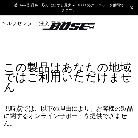
Skip
💰
Bose 製品を下取りに出すと最大 ¥30,000 のクレジットを獲得で
cl
きます。
to
Main
ヘルプセンター
注文
製品サポート
この製品はあなたの地域
ではご利用いただけませ
ん
現時点では、以下の理由により、お客様の製品
に関するオンラインサポートを提供できませ
ん。