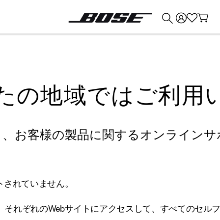
💰
Bose 製品を下取りに出すと最大 ¥30,000 のクレジットを獲得できます。
たの地域ではご利用
り、お客様の製品に関するオンラインサ
トされていません。
、それぞれのWebサイトにアクセスして、すべてのセル