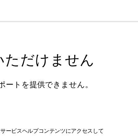
cl
いただけません
ポートを提供できません。
フサービスヘルプコンテンツにアクセスして