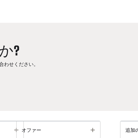
か?
合わせください。
Toggle
Toggle
オファー
追加