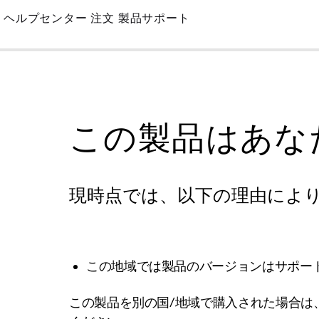
Skip
ヘルプセンター
注文
製品サポート
to
Main
この製品はあな
現時点では、以下の理由によ
この地域では製品のバージョンはサポー
この製品を別の国/地域で購入された場合は