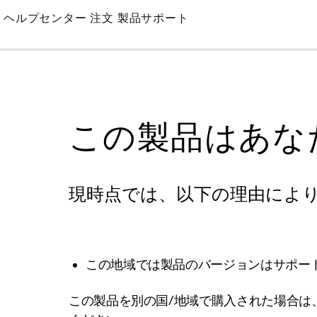
Skip
ヘルプセンター
注文
製品サポート
to
Main
この製品はあな
現時点では、以下の理由によ
この地域では製品のバージョンはサポー
この製品を別の国/地域で購入された場合は