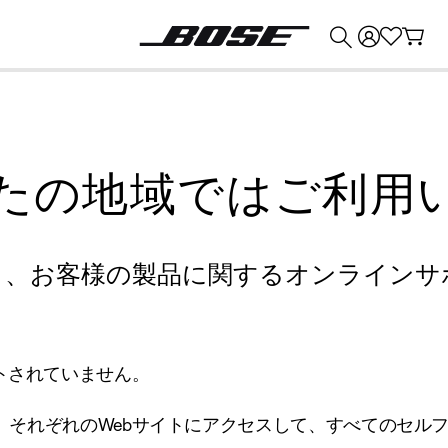
💰
Bose 製品を下取りに出すと最大 ¥30,000 のクレジットを獲得できます。
たの地域ではご利用
り、お客様の製品に関するオンラインサ
トされていません。
、それぞれのWebサイトにアクセスして、すべてのセル