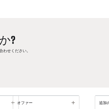
か?
合わせください。
Toggle
Toggle
オファー
追加