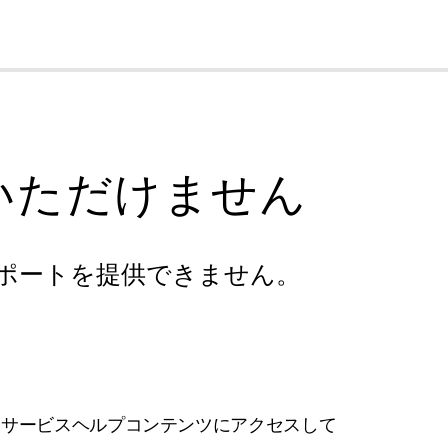
cl
いただけません
ポートを提供できません。
フサービスヘルプコンテンツにアクセスして