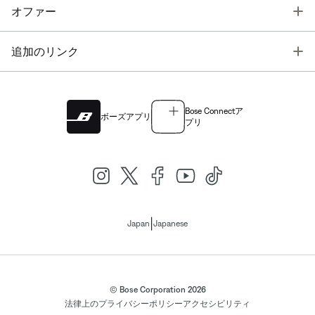
T
オファー
T
追加のリンク
Bose Connectア
ボーズアプリ
プリ
|
Japan
Japanese
© Bose Corporation 2026
法律上の
プライバシーポリシー
アクセシビリティ