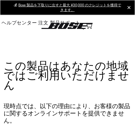
Skip
💰
Bose 製品を下取りに出すと最大 ¥30,000 のクレジットを獲得で
cl
きます。
to
Main
ヘルプセンター
注文
製品サポート
この製品はあなたの地域
ではご利用いただけませ
ん
現時点では、以下の理由により、お客様の製品
に関するオンラインサポートを提供できませ
ん。