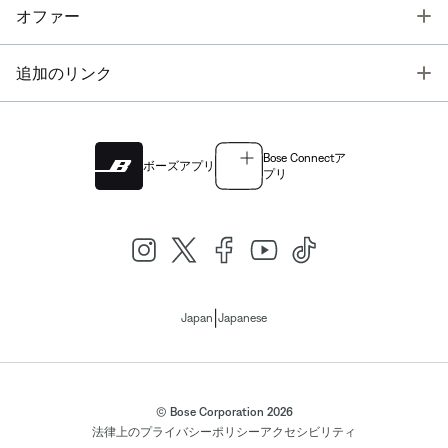
T
オファー
T
追加のリンク
Bose Connectア
ボーズアプリ
プリ
|
Japan
Japanese
© Bose Corporation 2026
法律上の
プライバシーポリシー
アクセシビリティ