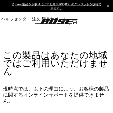
Skip
💰
Bose 製品を下取りに出すと最大 ¥30,000 のクレジットを獲得で
cl
きます。
to
Main
ヘルプセンター
注文
製品サポート
この製品はあなたの地域
ではご利用いただけませ
ん
現時点では、以下の理由により、お客様の製品
に関するオンラインサポートを提供できませ
ん。