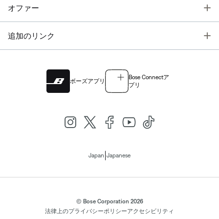
T
オファー
T
追加のリンク
Bose Connectア
ボーズアプリ
プリ
|
Japan
Japanese
© Bose Corporation 2026
法律上の
プライバシーポリシー
アクセシビリティ