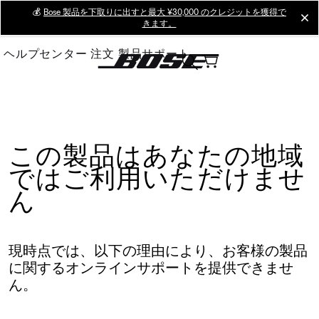
Skip
💰
Bose 製品を下取りに出すと最大 ¥30,000 のクレジットを獲得で
cl
きます。
to
Main
ヘルプセンター
注文
製品サポート
この製品はあなたの地域
ではご利用いただけませ
ん
現時点では、以下の理由により、お客様の製品
に関するオンラインサポートを提供できませ
ん。