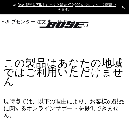
Skip
💰
Bose 製品を下取りに出すと最大 ¥30,000 のクレジットを獲得で
cl
きます。
to
Main
ヘルプセンター
注文
製品サポート
この製品はあなたの地域
ではご利用いただけませ
ん
現時点では、以下の理由により、お客様の製品
に関するオンラインサポートを提供できませ
ん。