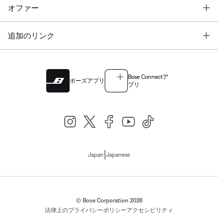
T
オファー
T
追加のリンク
Bose Connectア
ボーズアプリ
プリ
|
Japan
Japanese
© Bose Corporation 2026
法律上の
プライバシーポリシー
アクセシビリティ